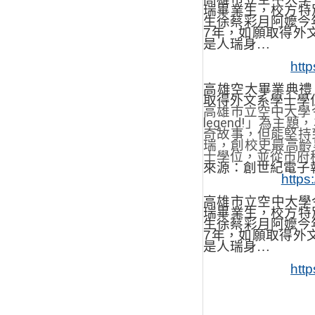
瑞畢業生，校方特
生徐蔡彩月阿嬤今
7
年，如願取得外
是人瑞身…
htt
高雄空大畢業典禮
取得外文系學士學
高雄市立空中大學
legend!
」為主題，
奇故事，但能堅持
瑞，創校史最高齡
士學位，並從市府
來源：創世紀電子
http
高雄市立空中大學
瑞畢業生，校方特
生徐蔡彩月阿嬤今
7
年，如願取得外
是人瑞身…
htt